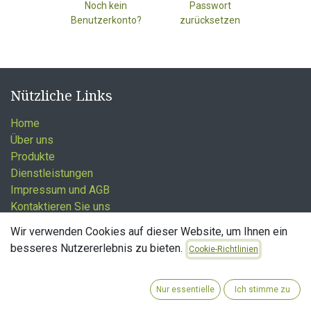
Noch kein
Passwort
Benutzerkonto?
zurücksetzen
Nützliche Links
Home
Über uns
Produkte
Dienstleistungen
Impressum und AGB
Kontaktieren Sie uns
Wir verwenden Cookies auf dieser Website, um Ihnen ein
besseres Nutzererlebnis zu bieten.
Cookie-Richtlinien
Über uns
Nur essentielle
Ich stimme zu
Wir sind das Antiquariat Bücher Ernst und sind seit 1979