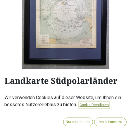
Landkarte Südpolarländer
Alle Karten sind in einem schwarzen und schmalen Rahmen
Wir verwenden Cookies auf dieser Website, um Ihnen ein
mit der Größe: 30x40cm gerahmt. Aufhänge Vorrichtung
besseres Nutzererlebnis zu bieten.
montiert, Plexiglas.
Cookie-Richtlinien
Zustand: Karten im Rahmen können Knicke oder leichte
Einrisse aufweisen und sind im guten bis sehr guten
Nur essentielle
Ich stimme zu
Zustand.