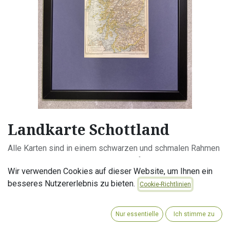
Landkarte Schottland
Alle Karten sind in einem schwarzen und schmalen Rahmen
mit der Größe: 30x40cm gerahmt. Aufhänge Vorrichtung
Wir verwenden Cookies auf dieser Website, um Ihnen ein
montiert, Plexiglas.
besseres Nutzererlebnis zu bieten.
Zustand: Karten im Rahmen können Knicke oder leichte
Cookie-Richtlinien
Einrisse aufweisen und sind im guten bis sehr guten
Zustand.
Nur essentielle
Ich stimme zu