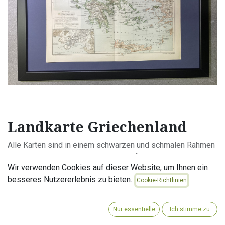
Landkarte Griechenland
Alle Karten sind in einem schwarzen und schmalen Rahmen
mit der Größe: 30x40cm gerahmt. Aufhänge Vorrichtung
Wir verwenden Cookies auf dieser Website, um Ihnen ein
montiert, Plexiglas.
besseres Nutzererlebnis zu bieten.
Zustand: Karten im Rahmen können Knicke oder leichte
Cookie-Richtlinien
Einrisse aufweisen und sind im guten bis sehr guten
Zustand.
Nur essentielle
Ich stimme zu