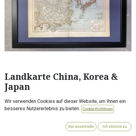
Landkarte China, Korea &
Japan
Alle Karten sind in einem schwarzen und schmalen Rahmen
Wir verwenden Cookies auf dieser Website, um Ihnen ein
mit der Größe: 30x40cm gerahmt. Aufhänge Vorrichtung
besseres Nutzererlebnis zu bieten.
Cookie-Richtlinien
montiert, Plexiglas.
Zustand: Karten im Rahmen können Knicke oder leichte
Einrisse aufweisen und sind im guten bis sehr guten
Nur essentielle
Ich stimme zu
Zustand.