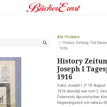
0
eitung
Leistungen
Shop
Über uns
Alle Produkte
History Zeitung: Tod Kai
1916
History Zeitun
Joseph I Tage
1916
Franz Joseph I. (* 18. Augus
1916 ebenda) war vom 2. Dez
Österreich, Apostolischer Kö
Regierungszeit von nahezu 68