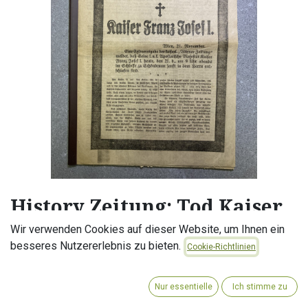
History Zeitung: Tod Kaiser
Franz Joseph I Neues Wiener
Wir verwenden Cookies auf dieser Website, um Ihnen ein
Tagblatt vom 22. November
besseres Nutzererlebnis zu bieten.
Cookie-Richtlinien
1916
Nur essentielle
Ich stimme zu
Franz Joseph I. (* 18. August 1830 im Schloss Schönbrunn;