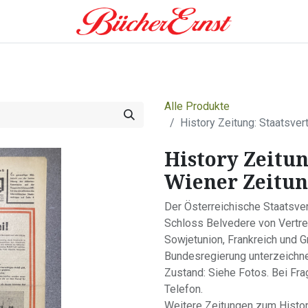
0
eitung
Leistungen
Shop
Über uns
Alle Produkte
History Zeitung: Staatsver
History Zeitun
Wiener Zeitung
Der Österreichische Staatsve
Schloss Belvedere von Vertre
Sowjetunion, Frankreich und G
Bundesregierung unterzeichnet 
Zustand: Siehe Fotos. Bei Frag
Telefon.
Weitere Zeitungen zum Histor